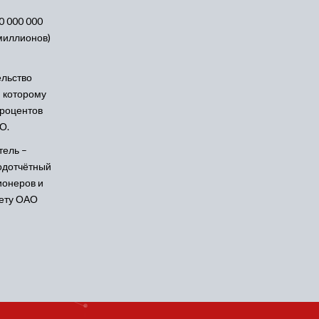
0 000 000
миллионов)
ельство
, которому
процентов
О.
тель –
одотчётный
онеров и
ету ОАО