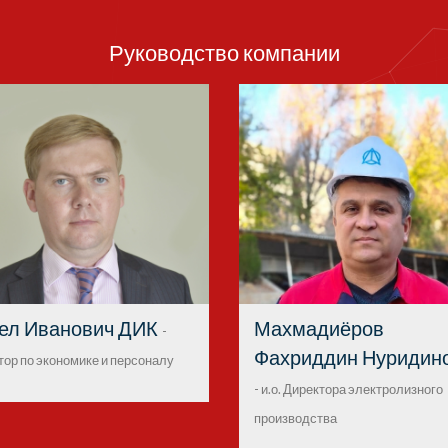
Руководство компании
ел Иванович ДИК
Махмадиёров
-
Фахриддин Нуридин
тор по экономике и персоналу
- и.о. Директора электролизного
производства