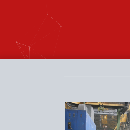
Нумерация
страниц