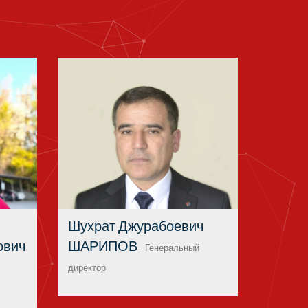
Шухрат Джурабоевич
ович
ШАРИПОВ
- Генеральный
директор