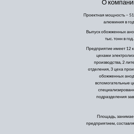
О компани
Проектная мощность – 517
алюминия в год
Выпуск обожженных ано
тыс. тонн в год.
Предприятие имеет 12 к
цехами электролиз
производства, 2 лит
отделения, 3 цеха прои
обожженных анод
вспомогательные ц
специализирован
подразделения зав
Площадь, занима
предприятием, составляе