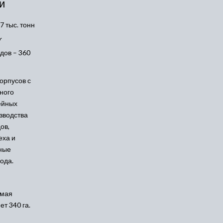
и
О
компан
 тыс. тонн
.
дов – 360
орпусов с
ного
ейных
зводства
ов,
еха и
ные
ода.
емая
т 340 га.