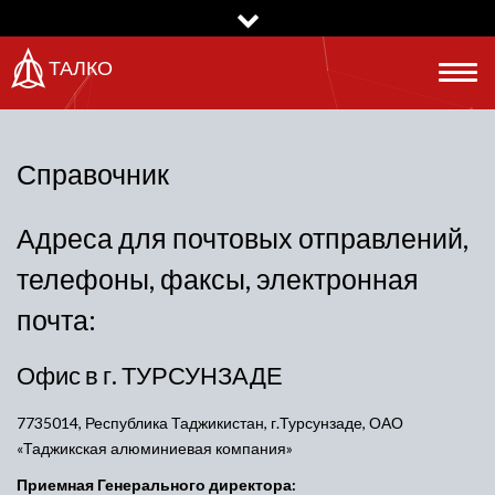
Перейти
к
основному
ТАЛКО
Togg
содержанию
navig
Справочник
Адреса для почтовых отправлений,
телефоны, факсы, электронная
почта:
Офис в г. ТУРСУНЗАДЕ
7735014, Республика Таджикистан, г.Турсунзаде, ОАО
«Таджикская алюминиевая компания»
Приемная Генерального директора: