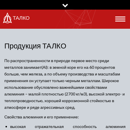
Перейти
к
основному
ТАЛКО
Togg
содержанию
navig
Продукция ТАЛКО
По
распространенности
в природе первое место среди
металлов занимает(Al): в земной коре его на 60 процентов
больше, чем железа, а по объему производства и масштабам
применения он уступает только черным металлам. Широкое
использование обусловлено важнейшими свойствами
алюминия – малой плотностью (2700 кг/м3), высокой электро- и
теплопроводностью, хорошей коррозионной стойкостью в
атмосфере и ряде агрессивных сред.
Свойства алюминия и его применение:
высокая отражательная способность алюминия